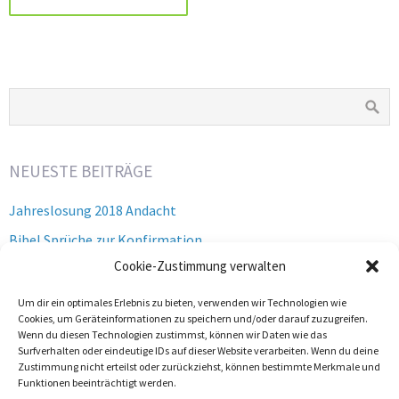
NEUESTE BEITRÄGE
Jahreslosung 2018 Andacht
Bibel Sprüche zur Konfirmation
Cookie-Zustimmung verwalten
Wahre Jüngerschaft bedeutet Rettung
Zwei Milliarden Bibeln – 2015
Um dir ein optimales Erlebnis zu bieten, verwenden wir Technologien wie
Cookies, um Geräteinformationen zu speichern und/oder darauf zuzugreifen.
Gott erfahren – Gott wo bist Du?
Wenn du diesen Technologien zustimmst, können wir Daten wie das
Surfverhalten oder eindeutige IDs auf dieser Website verarbeiten. Wenn du deine
Zustimmung nicht erteilst oder zurückziehst, können bestimmte Merkmale und
Funktionen beeinträchtigt werden.
Links:
mode blog deutsch frauen