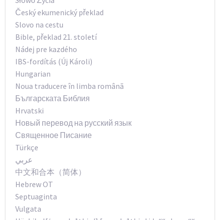
Český ekumenický překlad
Slovo na cestu
Bible, překlad 21. století
Nádej pre kazdého
IBS-fordítás (Új Károli)
Hungarian
Noua traducere în limba românã
Българската Библия
Hrvatski
Новый перевод на русский язык
Священное Писание
Türkçe
عربي
中文和合本（简体）
Hebrew OT
Septuaginta
Vulgata