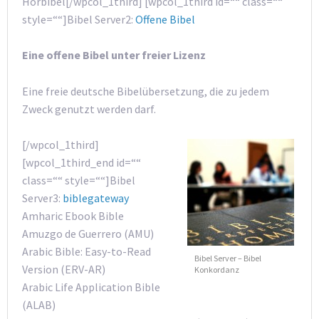
Hörbibel[/wpcol_1third] [wpcol_1third id=““ class=““
style=““]Bibel Server2:
Offene Bibel
Eine offene Bibel unter freier Lizenz
Eine freie deutsche Bibelübersetzung, die zu jedem
Zweck genutzt werden darf.
[/wpcol_1third]
[wpcol_1third_end id=““
class=““ style=““]Bibel
Server3:
biblegateway
Amharic Ebook Bible
Amuzgo de Guerrero (AMU)
Arabic Bible: Easy-to-Read
Bibel Server – Bibel
Version (ERV-AR)
Konkordanz
Arabic Life Application Bible
(ALAB)