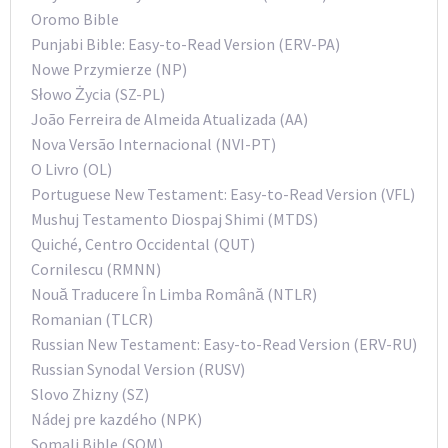
Oromo Bible
Punjabi Bible: Easy-to-Read Version (ERV-PA)
Nowe Przymierze (NP)
Słowo Życia (SZ-PL)
João Ferreira de Almeida Atualizada (AA)
Nova Versão Internacional (NVI-PT)
O Livro (OL)
Portuguese New Testament: Easy-to-Read Version (VFL)
Mushuj Testamento Diospaj Shimi (MTDS)
Quiché, Centro Occidental (QUT)
Cornilescu (RMNN)
Nouă Traducere În Limba Română (NTLR)
Romanian (TLCR)
Russian New Testament: Easy-to-Read Version (ERV-RU)
Russian Synodal Version (RUSV)
Slovo Zhizny (SZ)
Nádej pre kazdého (NPK)
Somali Bible (SOM)