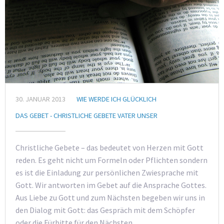
30. JANUAR 2013
WIE WERDE ICH GLÜCKLICH
DAS GEBET - CHRISTLICHE GEBETE VATER UNSER
Christliche Gebete – das bedeutet von Herzen mit Gott
reden. Es geht nicht um Formeln oder Pflichten sondern
es ist die Einladung zur persönlichen Zwiesprache mit
Gott. Wir antworten im Gebet auf die Ansprache Gottes.
Aus Liebe zu Gott und zum Nächsten begeben wir uns in
den Dialog mit Gott: das Gespräch mit dem Schöpfer
oder die Fürbitte für den Nächsten.