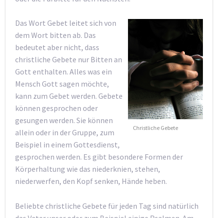
Das Wort Gebet leitet sich von
dem Wort bitten ab. Das
bedeutet aber nicht, dass
christliche Gebete nur Bitten an
Gott enthalten. Alles was ein
Mensch Gott sagen möchte,
kann zum Gebet werden. Gebete
können gesprochen oder
gesungen werden. Sie können
Christliche Gebete
allein oder in der Gruppe, zum
Beispiel in einem Gottesdienst,
gesprochen werden. Es gibt besondere Formen der
Körperhaltung wie das niederknien, stehen,
niederwerfen, den Kopf senken, Hände heben.
Beliebte christliche Gebete für jeden Tag sind natürlich
das Vater unser oder zum Beispiel einige Psalmen. Am